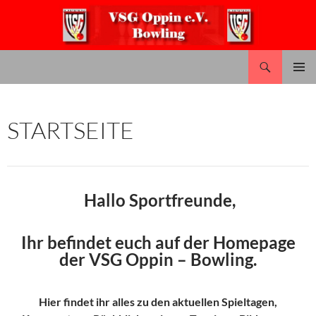
Zum
Inhalt
springen
Suchen
VSG Oppin – Bowling
PRIMÄR
MENÜ
STARTSEITE
Hallo Sportfreunde,
Ihr befindet euch auf der Homepage
der VSG Oppin – Bowling.
Hier findet ihr alles zu den aktuellen Spieltagen,